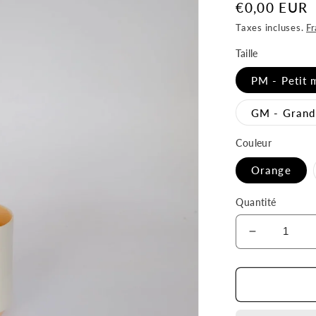
Prix
€0,00 EUR
habituel
Taxes incluses.
Fr
Taille
PM - Petit 
GM - Grand
Couleur
Orange
Quantité
Réduire
la
quantité
de
TASSE
KINDER