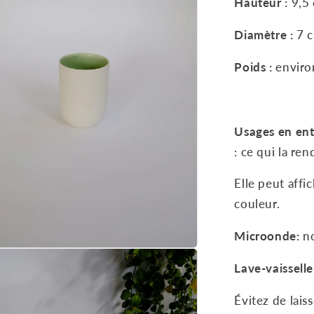
Hauteur :
9,5
e
Diamètre :
7
Poids :
enviro
Usages en ent
: ce qui la re
Elle peut affi
couleur.
Microonde:
n
Lave-vaisselle
Évitez de laiss