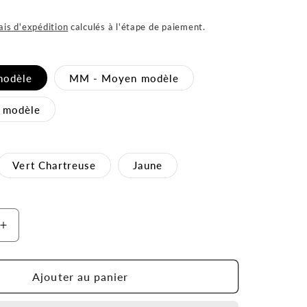
ais d'expédition
calculés à l'étape de paiement.
modèle
MM - Moyen modèle
 modèle
Vert Chartreuse
Jaune
Augmenter
la
quantité
de
Ajouter au panier
TASSE
KINDER