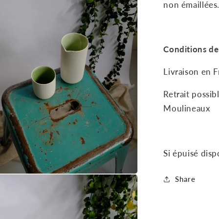
e
non émaillées
e
Conditions de 
Livraison en F
Retrait possib
Moulineaux
Si épuisé disp
Share