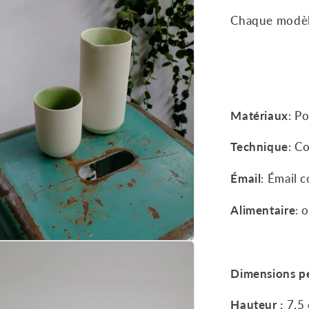
Chaque modèle
Matériaux
: P
Technique
: C
Émail
: Émail c
Alimentaire
: 
Dimensions pe
Hauteur :
7,5
e