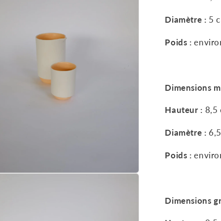
e
Diamètre :
5
Poids :
enviro
Dimensions m
Hauteur :
8,5
Diamètre :
6,
Poids :
enviro
Dimensions g
e