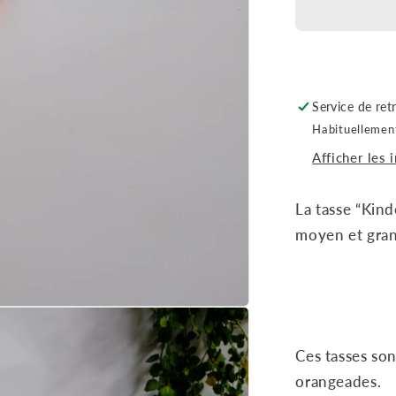
Service de ret
Habituellement
Afficher les 
La tasse “Kind
moyen et gra
Ces tasses son
orangeades.