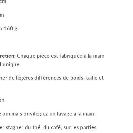
 cm
cm
n 160 g
retien
: Chaque pièce est fabriquée à la main
nd unique.
cher de légères différences de poids, taille et
on
: oui mais privilégiez un lavage à la main.
er stagner du thé, du café, sur les parties