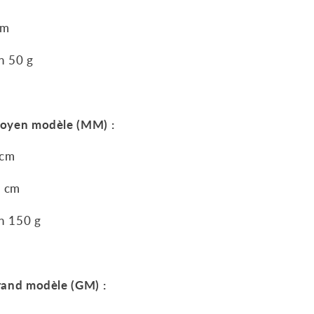
cm
n 50 g
oyen modèle (MM) :
 cm
5
cm
n 150 g
rand modèle (GM) :