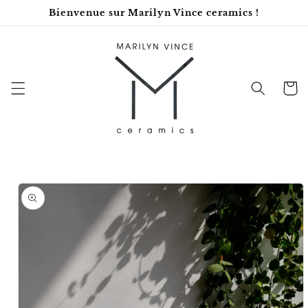
et
Bienvenue sur Marilyn Vince ceramics !
passer
au
contenu
Panier
Passer aux
informations
produits