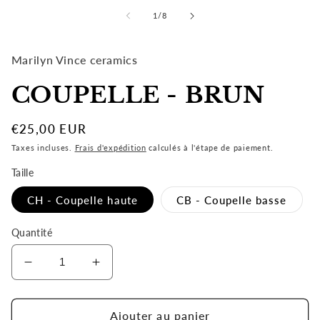
1
de
1
/
8
dans
une
fenêtre
modale
Marilyn Vince ceramics
COUPELLE - BRUN
Prix
€25,00 EUR
habituel
Taxes incluses.
Frais d'expédition
calculés à l'étape de paiement.
Taille
CH - Coupelle haute
CB - Coupelle basse
Quantité
Réduire
Augmenter
la
la
quantité
quantité
de
de
Ajouter au panier