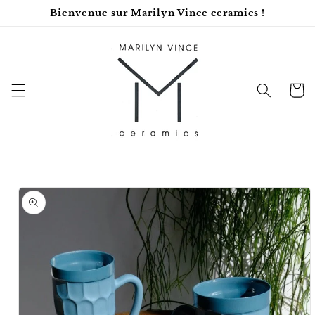
et
Bienvenue sur Marilyn Vince ceramics !
passer
au
contenu
Panier
Passer aux
informations
produits