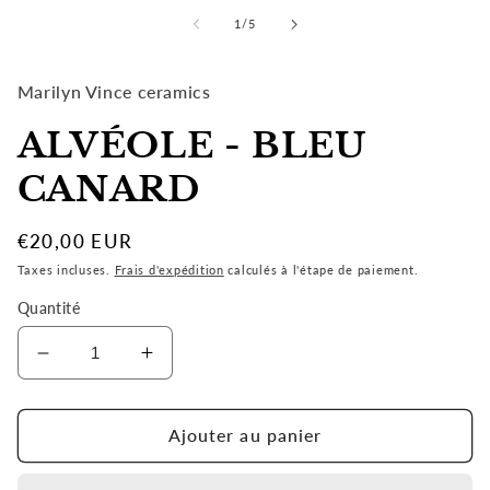
1
de
1
/
5
dans
une
fenêtre
modale
Marilyn Vince ceramics
ALVÉOLE - BLEU
CANARD
Prix
€20,00 EUR
habituel
Taxes incluses.
Frais d'expédition
calculés à l'étape de paiement.
Quantité
Réduire
Augmenter
la
la
quantité
quantité
de
de
Ajouter au panier
ALVÉOLE
ALVÉOLE
-
-